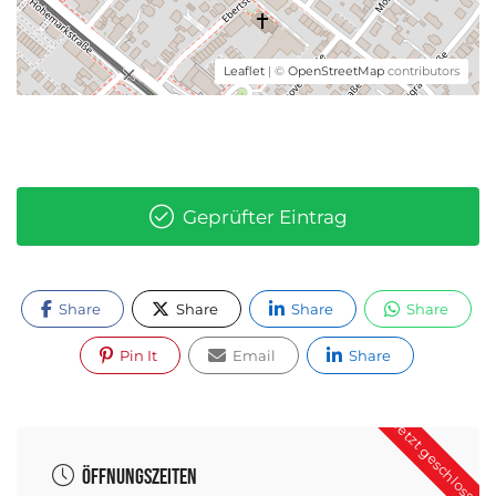
Leaflet
| ©
OpenStreetMap
contributors
Geprüfter Eintrag
Share
Share
Share
Share
Pin It
Email
Share
Jetzt geschlossen
Öffnungszeiten