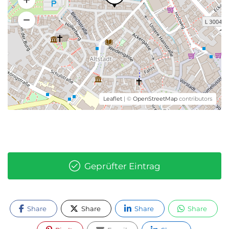
Leaflet
| ©
OpenStreetMap
contributors
Geprüfter Eintrag
Share
Share
Share
Share