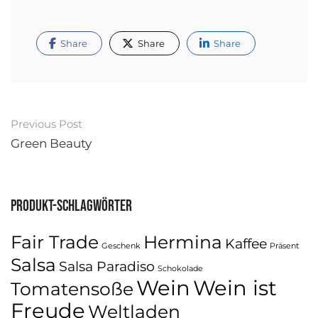
Share
Share
Share
Post
Previous Post
navigation
Green Beauty
Produkt-Schlagwörter
Fair Trade
Hermina
Kaffee
Geschenk
Präsent
Salsa
Salsa Paradiso
Schokolade
Wein
Wein ist
Tomatensoße
Freude
Weltladen