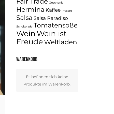
Fair Trade
Geschenk
Hermina
Kaffee
Präsent
Salsa
Salsa Paradiso
Tomatensoße
Schokolade
Wein
Wein ist
Freude
Weltladen
Warenkorb
Es befinden sich keine
Produkte im Warenkorb.