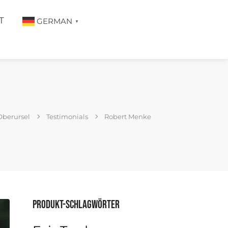
T
GERMAN
▼
Oberursel
Testimonials
Robert Menke
Produkt-Schlagwörter