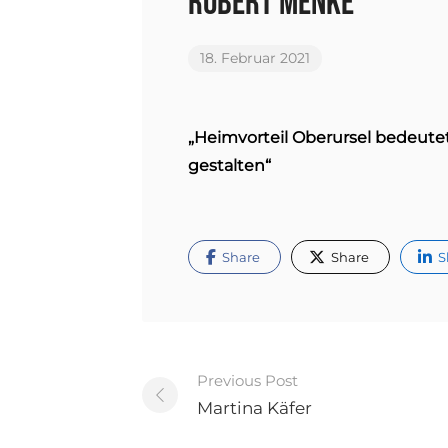
Robert Menke
18. Februar 2021
„Heimvorteil Oberursel bedeute
gestalten“
Share
Share
S
Post
Previous Post
navigation
Martina Käfer