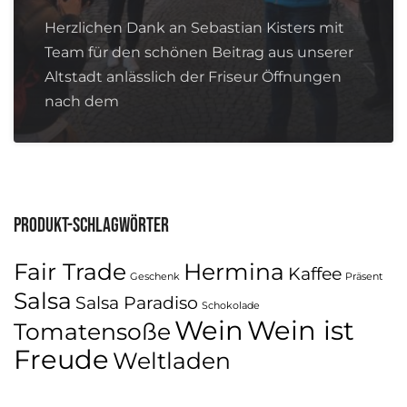
Herzlichen Dank an Sebastian Kisters mit
Team für den schönen Beitrag aus unserer
Altstadt anlässlich der Friseur Öffnungen
nach dem
Produkt-Schlagwörter
Fair Trade
Hermina
Kaffee
Geschenk
Präsent
Salsa
Salsa Paradiso
Schokolade
Wein
Wein ist
Tomatensoße
Freude
Weltladen