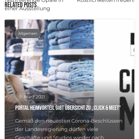
faszinierende Opale in
Köstlichkeiten freuen!
Related Posts
einer Ausstellung
Allgemein
9. März 2021
Portal Heimvorteil gibt Übersicht zu „click & meet“
Gemäß den neuesten Corona-Beschlüssen
der Landesregierung dürfen viele
Geschäfte und Studios wieder nach