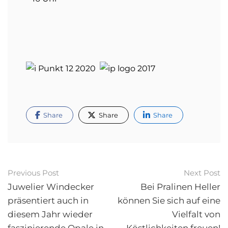
Share
Share
Share
Post
Previous Post
Next Post
navigation
Juwelier Windecker
Bei Pralinen Heller
präsentiert auch in
können Sie sich auf eine
diesem Jahr wieder
Vielfalt von