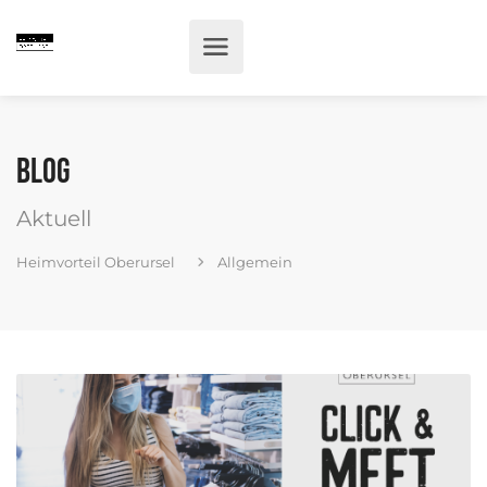
Blog
Aktuell
Heimvorteil Oberursel
Allgemein