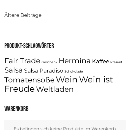
Beitragsnavigation
Ältere Beiträge
Produkt-Schlagwörter
Fair Trade
Hermina
Kaffee
Geschenk
Präsent
Salsa
Salsa Paradiso
Schokolade
Wein
Wein ist
Tomatensoße
Freude
Weltladen
Warenkorb
Es befinden sich keine Produkte im Warenkorb.