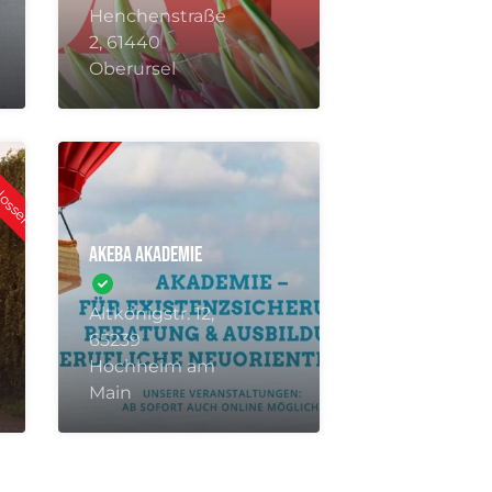
2, 61440
Oberursel
hlossen
AKEBA Akademie
Altkönigstr. 12,
65239
Hochheim am
Main