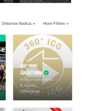
Distance Radius
More Filters
360° Immo
Consult GmbH
Hohemarkstraße
8, 61440
Oberursel
hlossen
Jetzt geschlossen