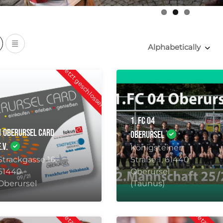
Alphabetically
Jetzt geschlossen
1. FC 04
1 Oberursel Card
Oberursel
e.V.
Königsteiner
Strackgasse 16,
Straße 1, 61440
61440
Oberursel
Oberursel
(Taunus)
Jetzt geschlossen
Jetzt gesc