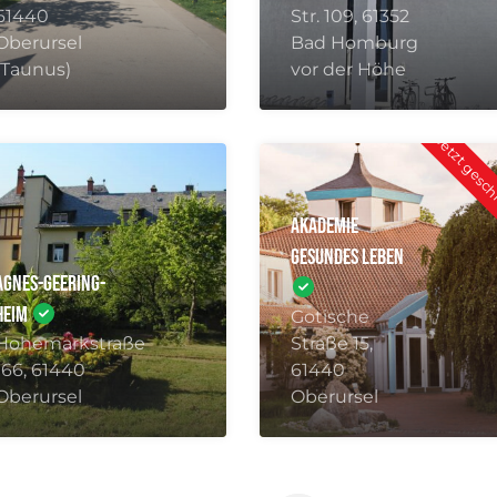
Oberursel
Bad Homburg
(Taunus)
vor der Höhe
Jetzt gesc
Akademie
Gesundes Leben
Agnes-Geering-
Heim
Gotische
Hohemarkstraße
Straße 15,
166, 61440
61440
Oberursel
Oberursel
1
2
3