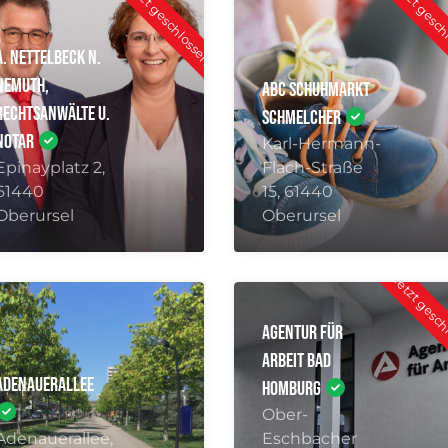
A. Nettelbeck N.
Nemuth,
Abc Schuhmarkt
Rechtsanwälte u.
Schmelcher
Notar
Karl-Hermann-
Epinayplatz 2,
Flach-Straße
61440
15, 61440
Oberursel
Oberursel
Jetzt gesc
Agentur für
Arbeit Bad
Adenauerallee
Homburg
Ober-
Adenauerallee,
Eschbacher
61440
Str. 109, 61352