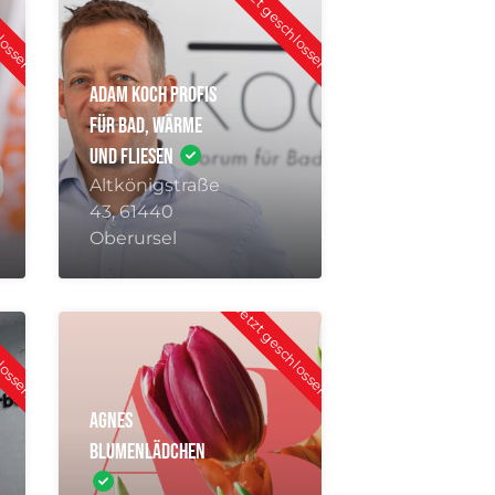
Adam Koch Profis
für Bad, Wärme
und Fliesen
Altkönigstraße
43, 61440
Oberursel
hlossen
Jetzt geschlossen
Agnes
Blumenlädchen
Henchenstraße